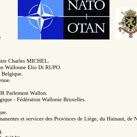
itance
istre Charles MICHEL.
ion Wallonne Elio Di RUPO.
 Belgique.
enne.
R Parlement Wallon.
ique - Fédération Wallonie Bruxelles.
que.
manentes et services des Provinces de Liège, du Hainaut, de
).