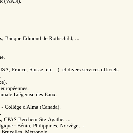
rk (WAN).
s, Banque Edmond de Rothschild, ...
ne.
(USA, France, Suisse, etc…)
et divers services officiels.
.
ce).
s européennes.
nale Liégeoise des Eaux.
s - Collège d'Alma (Canada).
.
s, CPAS Berchem-Ste-Agathe, ...
gique : Bénin, Philippines, Norvège, ...
 Bruxelles, Métropole.