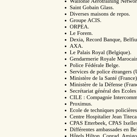
Wallonie Aérotraining Netwo
Saint Gobain Glass.
Diverses maisons de repos.
Groupe ACIS.
ORPEA.
Le Forem.
Dexia, Record Banque, Belfiu
AXA.
Le Palais Royal (Belgique).
Gendarmerie Royale Marocai
Police Fédérale Belge.
Services de police étrangers 
Ministère de la Santé (France)
Ministère de la Défense (Fran
Secrétariat général des Ecole
CILE : Compagnie Intercommu
Proximus.
Ecole de techniques policière
Centre Hospitalier Jean Titeca
CPAS Etterbeek, CPAS Ixelle
Différentes ambassades en Bel
Hôtels Hilton, Conrad, Amigo