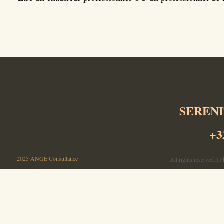
SERENI
+3
©
2025 ANGE Consultance
All rights reserved. |