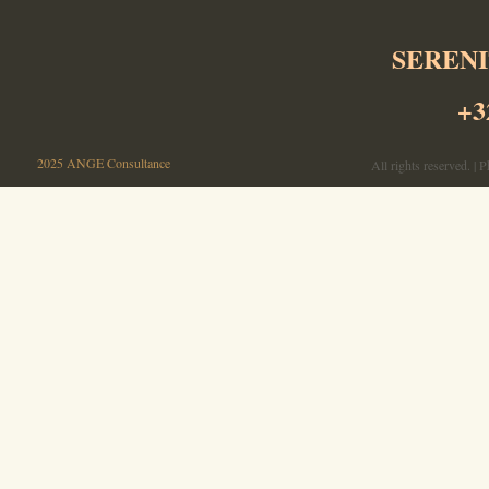
SERENI
+3
©
2025 ANGE Consultance
All rights reserved. |