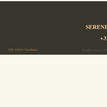
SERENI
+3
©
2025 ANGE Consultance
All rights reserved. |