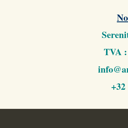
No
Sereni
TVA :
info@an
+32 