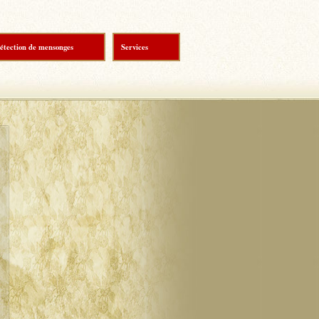
étection de mensonges
Services