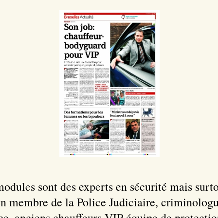
odules sont des experts en sécurité mais surtou
en membre de la Police Judiciaire, criminologu
lice, anciens chauffeurs VIP équipe de protectio